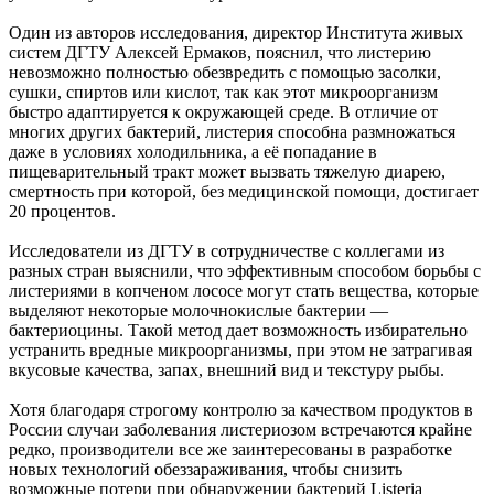
Один из авторов исследования, директор Института живых
систем ДГТУ Алексей Ермаков, пояснил, что листерию
невозможно полностью обезвредить с помощью засолки,
сушки, спиртов или кислот, так как этот микроорганизм
быстро адаптируется к окружающей среде. В отличие от
многих других бактерий, листерия способна размножаться
даже в условиях холодильника, а её попадание в
пищеварительный тракт может вызвать тяжелую диарею,
смертность при которой, без медицинской помощи, достигает
20 процентов.
Исследователи из ДГТУ в сотрудничестве с коллегами из
разных стран выяснили, что эффективным способом борьбы с
листериями в копченом лососе могут стать вещества, которые
выделяют некоторые молочнокислые бактерии —
бактериоцины. Такой метод дает возможность избирательно
устранить вредные микроорганизмы, при этом не затрагивая
вкусовые качества, запах, внешний вид и текстуру рыбы.
Хотя благодаря строгому контролю за качеством продуктов в
России случаи заболевания листериозом встречаются крайне
редко, производители все же заинтересованы в разработке
новых технологий обеззараживания, чтобы снизить
возможные потери при обнаружении бактерий Listeria