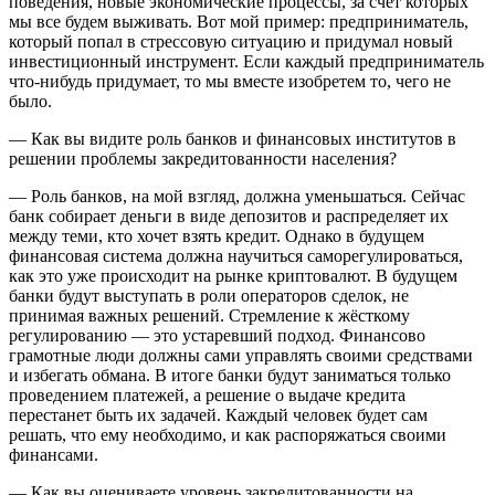
поведения, новые экономические процессы, за счет которых
мы все будем выживать. Вот мой пример: предприниматель,
который попал в стрессовую ситуацию и придумал новый
инвестиционный инструмент. Если каждый предприниматель
что-нибудь придумает, то мы вместе изобретем то, чего не
было.
— Как вы видите роль банков и финансовых институтов в
решении проблемы закредитованности населения?
— Роль банков, на мой взгляд, должна уменьшаться. Сейчас
банк собирает деньги в виде депозитов и распределяет их
между теми, кто хочет взять кредит. Однако в будущем
финансовая система должна научиться саморегулироваться,
как это уже происходит на рынке криптовалют. В будущем
банки будут выступать в роли операторов сделок, не
принимая важных решений. Стремление к жёсткому
регулированию — это устаревший подход. Финансово
грамотные люди должны сами управлять своими средствами
и избегать обмана. В итоге банки будут заниматься только
проведением платежей, а решение о выдаче кредита
перестанет быть их задачей. Каждый человек будет сам
решать, что ему необходимо, и как распоряжаться своими
финансами.
— Как вы оцениваете уровень закредитованности на