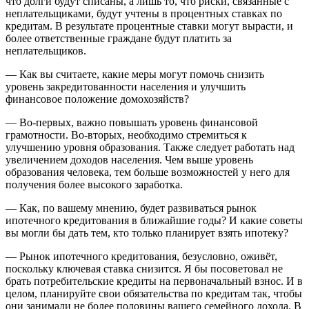
что долги будут списаны, а лишь то, что риски, связанные с
неплательщиками, будут учтены в процентных ставках по
кредитам. В результате процентные ставки могут вырасти, и
более ответственные граждане будут платить за
неплательщиков.
— Как вы считаете, какие меры могут помочь снизить
уровень закредитованности населения и улучшить
финансовое положение домохозяйств?
— Во-первых, важно повышать уровень финансовой
грамотности. Во-вторых, необходимо стремиться к
улучшению уровня образования. Также следует работать над
увеличением доходов населения. Чем выше уровень
образования человека, тем больше возможностей у него для
получения более высокого заработка.
— Как, по вашему мнению, будет развиваться рынок
ипотечного кредитования в ближайшие годы? И какие советы
вы могли бы дать тем, кто только планирует взять ипотеку?
— Рынок ипотечного кредитования, безусловно, оживёт,
поскольку ключевая ставка снизится. Я бы посоветовал не
брать потребительские кредиты на первоначальный взнос. И в
целом, планируйте свои обязательства по кредитам так, чтобы
они занимали не более половины вашего семейного дохода. В