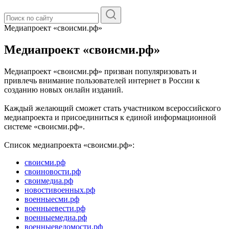
Медиапроект «своисми.рф»
Медиапроект «своисми.рф»
Медиапроект «своисми.рф» призван популяризовать и
привлечь внимание пользователей интернет в России к
созданию новых онлайн изданий.
Каждый желающий сможет стать участником всероссийского
медиапроекта и присоединиться к единой информационной
системе «своисми.рф».
Список медиапроекта «своисми.рф»:
своисми.рф
своиновости.рф
своимедиа.рф
новостивоенных.рф
военныесми.рф
военныевести.рф
военныемедиа.рф
военныеведомости.рф