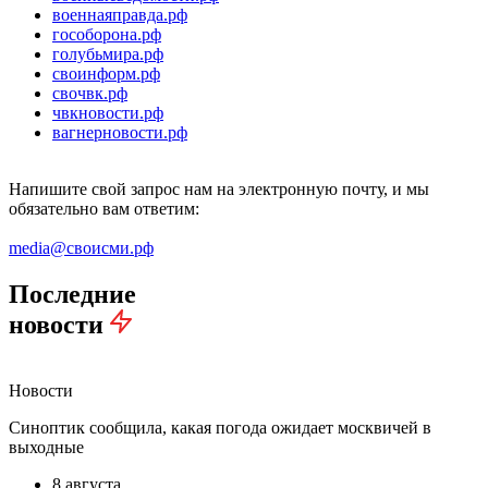
военнаяправда.рф
гособорона.рф
голубьмира.рф
своинформ.рф
свочвк.рф
чвкновости.рф
вагнерновости.рф
Напишите свой запрос нам на электронную почту, и мы
обязательно вам ответим:
media@своисми.рф
Последние
новости
Новости
Синоптик сообщила, какая погода ожидает москвичей в
выходные
8 августа