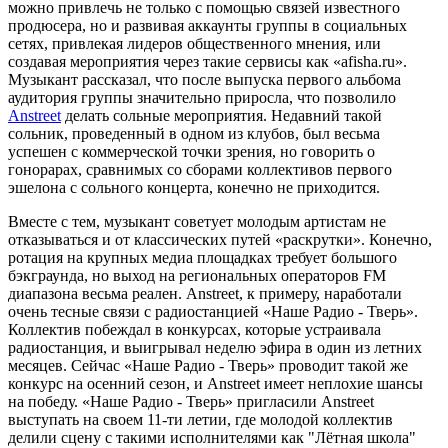
можно привлечь не только с помощью связей известного
продюсера, но и развивая аккаунты группы в социальных
сетях, привлекая лидеров общественного мнения, или
создавая мероприятия через такие сервисы как «afisha.ru».
Музыкант рассказал, что после выпуска первого альбома
аудитория группы значительно приросла, что позволило
Anstreet
делать сольные мероприятия. Недавний такой
сольник, проведенный в одном из клубов, был весьма
успешен с коммерческой точки зрения, но говорить о
гонорарах, сравнимых со сборами коллективов первого
эшелона с сольного концерта, конечно не приходится.
Вместе с тем, музыкант советует молодым артистам не
отказываться и от классических путей «раскрутки». Конечно,
ротация на крупных медиа площадках требует большого
бэкграунда, но выход на региональных операторов FM
диапазона весьма реален. Anstreet, к примеру, наработали
очень тесные связи с радиостанцией «Наше Радио - Тверь».
Коллектив побеждал в конкурсах, которые устраивала
радиостанция, и выигрывал неделю эфира в один из летних
месяцев. Сейчас «Наше Радио - Тверь» проводит такой же
конкурс на осенний сезон, и Anstreet имеет неплохие шансы
на победу. «Наше Радио - Тверь» пригласили Anstreet
выступать на своем 11-ти летии, где молодой коллектив
делили сцену с такими исполнителями как "Лётная школа"