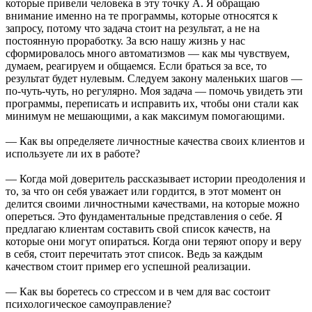
которые привели человека в эту точку А. Я обращаю
внимание именно на те программы, которые относятся к
запросу, потому что задача стоит на результат, а не на
постоянную проработку. За всю нашу жизнь у нас
сформировалось много автоматизмов — как мы чувствуем,
думаем, реагируем и общаемся. Если браться за все, то
результат будет нулевым. Следуем закону маленьких шагов —
по-чуть-чуть, но регулярно. Моя задача — помочь увидеть эти
программы, переписать и исправить их, чтобы они стали как
минимум не мешающими, а как максимум помогающими.
— Как вы определяете личностные качества своих клиентов и
используете ли их в работе?
— Когда мой доверитель рассказывает истории преодоления и
то, за что он себя уважает или гордится, в этот момент он
делится своими личностными качествами, на которые можно
опереться. Это фундаментальные представления о себе. Я
предлагаю клиентам составить свой список качеств, на
которые они могут опираться. Когда они теряют опору и веру
в себя, стоит перечитать этот список. Ведь за каждым
качеством стоит пример его успешной реализации.
— Как вы боретесь со стрессом и в чем для вас состоит
психологическое самоуправление?